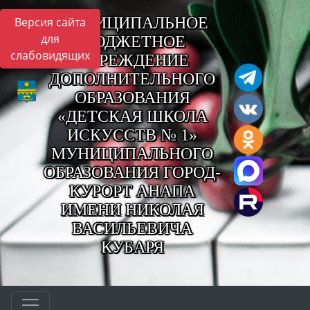
МУНИЦИПАЛЬНОЕ
Версия сайта
для
БЮДЖЕТНОЕ
слабовидящих
УЧРЕЖДЕНИЕ
ДОПОЛНИТЕЛЬНОГО
ОБРАЗОВАНИЯ
«ДЕТСКАЯ ШКОЛА
ИСКУССТВ № 1»
МУНИЦИПАЛЬНОГО
ОБРАЗОВАНИЯ ГОРОД-
КУРОРТ АНАПА
ИМЕНИ НИКОЛАЯ
ВАСИЛЬЕВИЧА
КУБАРЯ