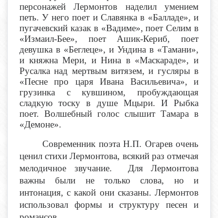
персонажей Лермонтов наделил умением
петь. У него поет и Славянка в «Балладе», и
пугачевский казак в «Вадиме», поет Селим в
«Измаил-Бее», поет Ашик-Кериб, поет
девушка в «Беглеце», и Ундина в «Тамани»,
и княжна Мери, и Нина в «Маскараде», и
Русалка над мертвым витязем, и гусляры в
«Песне про царя Ивана Васильевича», и
грузинка с кувшином, пробуждающая
сладкую тоску в душе Мцыри. И Рыбка
поет. Волшебный голос слышит Тамара в
«Демоне».
Современник поэта Н.П. Огарев очень
ценил стихи Лермонтова, всякий раз отмечая
мелодичное звучание. Для Лермонтова
важны были не только слова, но и
интонация, с какой они сказаны. Лермонтов
использовал формы и структуру песен и
романсов.