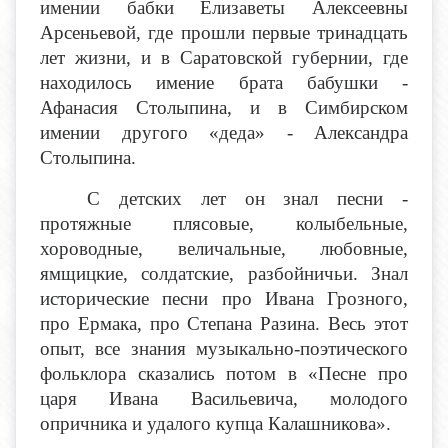
имении бабки Елизаветы Алексеевны
Арсеньевой, где прошли первые тринадцать
лет жизни, и в Саратовской губернии, где
находилось имение брата бабушки -
Афанасия Столыпина, и в Симбирском
имении другого «деда» - Александра
Столыпина.
С детских лет он знал песни -
протяжные плясовые, колыбельные,
хороводные, величальные, любовные,
ямщицкие, солдатские, разбойничьи. Знал
исторические песни про Ивана Грозного,
про Ермака, про Степана Разина. Весь этот
опыт, все знания музыкально-поэтического
фольклора сказались потом в «Песне про
царя Ивана Васильевича, молодого
опричника и удалого купца Калашникова».