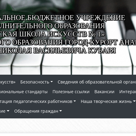
ЛЬНОЕ БЮДЖЕТНОЕ УЧРЕЖДЕНИЕ
ЛНИТЕЛЬНОГО ОБРАЗОВАНИЯ
СКАЯ ШКОЛА ИСКУССТВ № 1»
О ОБРАЗОВАНИЯ ГОРОД-КУРОРТ АНА
НИКОЛАЯ ВАСИЛЬЕВИЧА КУБАРЯ
кусств»
Безопасность
Сведения об образовательной орга
сиональные стандарты
Полезные ссылки
Вакансии
Интера
тация педагогических работников
Наша творческая жизнь
ние
Обращения граждан