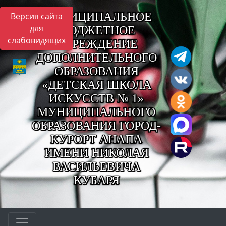
МУНИЦИПАЛЬНОЕ
Версия сайта
для
БЮДЖЕТНОЕ
слабовидящих
УЧРЕЖДЕНИЕ
ДОПОЛНИТЕЛЬНОГО
ОБРАЗОВАНИЯ
«ДЕТСКАЯ ШКОЛА
ИСКУССТВ № 1»
МУНИЦИПАЛЬНОГО
ОБРАЗОВАНИЯ ГОРОД-
КУРОРТ АНАПА
ИМЕНИ НИКОЛАЯ
ВАСИЛЬЕВИЧА
КУБАРЯ