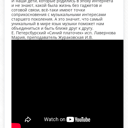
И наши дети, которые родились в эпоху интернета
и не знают, какой была жизнь без гаджетов и
сотовой связи, всё-таки имеют точки
соприкосновения с музыкальными интересами
старшего поколения. А это значит, что самый
уникальный в мире язык музыки поможет нам
объединиться и быть ближе друг к другу.
Е. Петерсбурский «Синий платочек» исп. Лавернова
Мария, преподаватель Жураковская И.В.