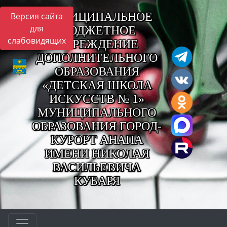
МУНИЦИПАЛЬНОЕ
Версия сайта
для
БЮДЖЕТНОЕ
слабовидящих
УЧРЕЖДЕНИЕ
ДОПОЛНИТЕЛЬНОГО
ОБРАЗОВАНИЯ
«ДЕТСКАЯ ШКОЛА
ИСКУССТВ № 1»
МУНИЦИПАЛЬНОГО
ОБРАЗОВАНИЯ ГОРОД-
КУРОРТ АНАПА
ИМЕНИ НИКОЛАЯ
ВАСИЛЬЕВИЧА
КУБАРЯ