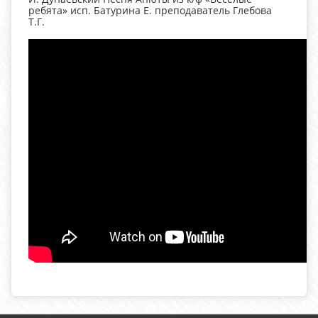
ребята» исп. Батурина Е. преподаватель Глебова
Т.Г.