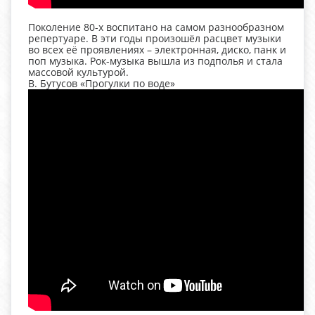
Поколение 80-х воспитано на самом разнообразном
репертуаре. В эти годы произошёл расцвет музыки
во всех её проявлениях – электронная, диско, панк и
поп музыка. Рок-музыка вышла из подполья и стала
массовой культурой.
В. Бутусов «Прогулки по воде»