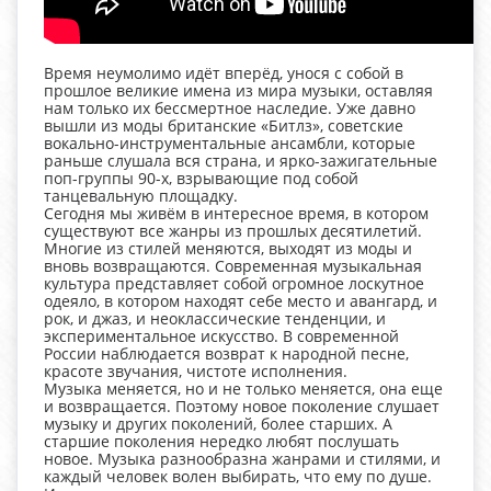
Время неумолимо идёт вперёд, унося с собой в
прошлое великие имена из мира музыки, оставляя
нам только их бессмертное наследие. Уже давно
вышли из моды британские «Битлз», советские
вокально-инструментальные ансамбли, которые
раньше слушала вся страна, и ярко-зажигательные
поп-группы 90-х, взрывающие под собой
танцевальную площадку.
Сегодня мы живём в интересное время, в котором
существуют все жанры из прошлых десятилетий.
Многие из стилей меняются, выходят из моды и
вновь возвращаются. Современная музыкальная
культура представляет собой огромное лоскутное
одеяло, в котором находят себе место и авангард, и
рок, и джаз, и неоклассические тенденции, и
экспериментальное искусство. В современной
России наблюдается возврат к народной песне,
красоте звучания, чистоте исполнения.
Музыка меняется, но и не только меняется, она еще
и возвращается. Поэтому новое поколение слушает
музыку и других поколений, более старших. А
старшие поколения нередко любят послушать
новое. Музыка разнообразна жанрами и стилями, и
каждый человек волен выбирать, что ему по душе.