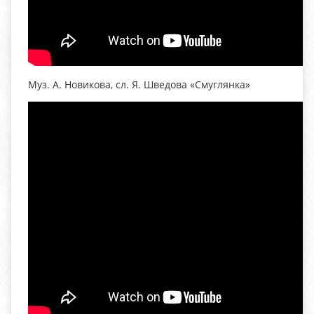
Муз. А. Новикова, сл. Я. Шведова «Смуглянка»