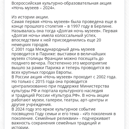
Всероссийская культурно-образовательная акция
«Ночь музеев – 2024».
Из истории акции.
Самая первая «Ночь музеев» была проведена еще в
конце прошлого столетия – в 1997 году в Берлине.
Называлась она тогда «Долгая ночь музеев». Первая
«Долгая ночь» имела колоссальный успех,
впоследствии к ней присоединились еще 20
немецких городов.
С 2001 года Международный день музеев
проводится в Париже: выставки в величайших
музеях столицы Франции можно посещать до
позднего вечера. Постепенно это мероприятие
вышло за рамки Парижа и теперь проводится во
всех крупных городах Европы.
В России акция «Ночь музеев» проходит с 2002 года.
Но только с 2015 года она проводится
централизованно при поддержке Министерства
культуры РФ и портала культурного наследия
и традиций России «Культура.РФ». В ночь акции
работают музеи, галереи, театры, арт-центры и
другие учреждения.
В 2024 году это яркое культурное событие
посвящено Году семьи и его тема - «Из поколения в
поколение. Семейные реликвии» - подчеркивает
важность сохранения семейных традиций и
истории.