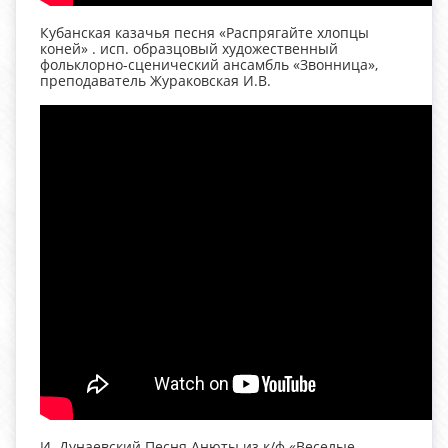
Кубанская казачья песня «Распрягайте хлопцы
коней» . исп. образцовый художественный
фольклорно-сценический ансамбль «Звонница»,
преподаватель Жураковская И.В.
И. Дунаевский Песня Анюты из к/ф «Веселые