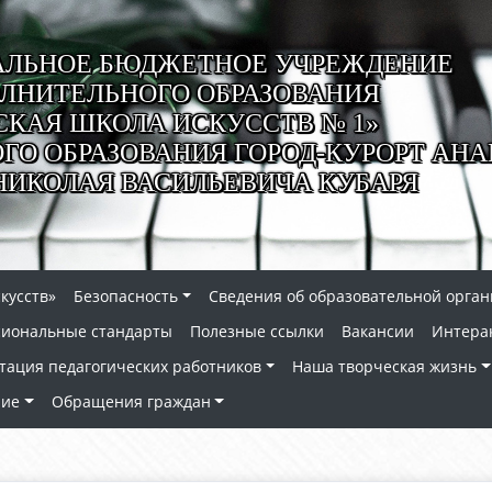
ЛЬНОЕ БЮДЖЕТНОЕ УЧРЕЖДЕНИЕ
ЛНИТЕЛЬНОГО ОБРАЗОВАНИЯ
СКАЯ ШКОЛА ИСКУССТВ № 1»
О ОБРАЗОВАНИЯ ГОРОД-КУРОРТ АНА
НИКОЛАЯ ВАСИЛЬЕВИЧА КУБАРЯ
кусств»
Безопасность
Сведения об образовательной орга
сиональные стандарты
Полезные ссылки
Вакансии
Интера
тация педагогических работников
Наша творческая жизнь
ние
Обращения граждан