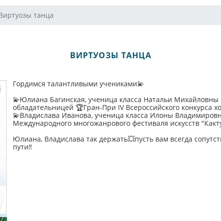
Виртуозы танца
ВИРТУОЗЫ ТАНЦА
Гордимся талантливыми учениками💫
💫Юлиана Багинская, ученица класса Натальи Михайловны 
обладательницей 🏆Гран-При IV Всероссийского конкурса х
💫Владислава Иванова, ученица класса Илоны Владимировн
Международного многожанрового фестиваля искусств "Какт
Юлиана, Владислава так держать💥пусть вам всегда сопутст
пути‼