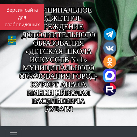
МУНИЦИПАЛЬНОЕ
Версия сайта
для
БЮДЖЕТНОЕ
слабовидящих
УЧРЕЖДЕНИЕ
ДОПОЛНИТЕЛЬНОГО
ОБРАЗОВАНИЯ
«ДЕТСКАЯ ШКОЛА
ИСКУССТВ № 1»
МУНИЦИПАЛЬНОГО
ОБРАЗОВАНИЯ ГОРОД-
КУРОРТ АНАПА
ИМЕНИ НИКОЛАЯ
ВАСИЛЬЕВИЧА
КУБАРЯ