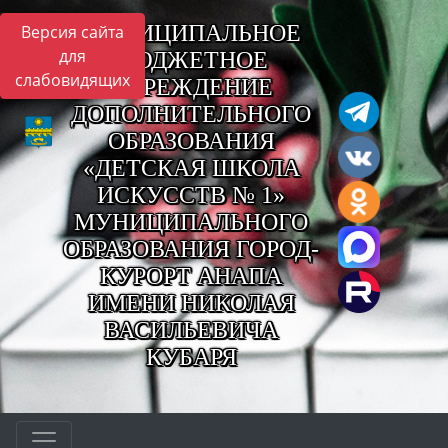
МУНИЦИПАЛЬНОЕ
Версия сайта
для
БЮДЖЕТНОЕ
слабовидящих
УЧРЕЖДЕНИЕ
ДОПОЛНИТЕЛЬНОГО
ОБРАЗОВАНИЯ
«ДЕТСКАЯ ШКОЛА
ИСКУССТВ № 1»
МУНИЦИПАЛЬНОГО
ОБРАЗОВАНИЯ ГОРОД-
КУРОРТ АНАПА
ИМЕНИ НИКОЛАЯ
ВАСИЛЬЕВИЧА
КУБАРЯ