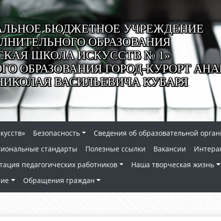
ЛЬНОЕ БЮДЖЕТНОЕ УЧРЕЖДЕНИЕ
ЛНИТЕЛЬНОГО ОБРАЗОВАНИЯ
СКАЯ ШКОЛА ИСКУССТВ № 1»
О ОБРАЗОВАНИЯ ГОРОД-КУРОРТ АНА
НИКОЛАЯ ВАСИЛЬЕВИЧА КУБАРЯ
кусств»
Безопасность
Сведения об образовательной орга
сиональные стандарты
Полезные ссылки
Вакансии
Интера
тация педагогических работников
Наша творческая жизнь
ние
Обращения граждан