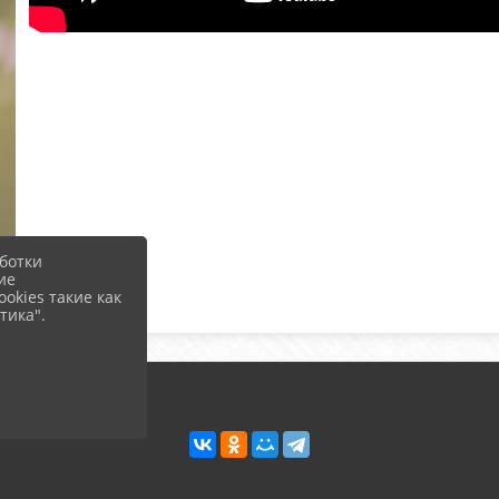
ботки
ие
okies такие как
тика".