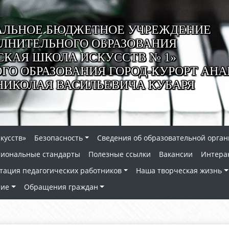
ЛЬНОЕ БЮДЖЕТНОЕ УЧРЕЖДЕНИЕ
ЛНИТЕЛЬНОГО ОБРАЗОВАНИЯ
СКАЯ ШКОЛА ИСКУССТВ № 1»
О ОБРАЗОВАНИЯ ГОРОД-КУРОРТ АНА
НИКОЛАЯ ВАСИЛЬЕВИЧА КУБАРЯ
кусств»
Безопасность
Сведения об образовательной орга
сиональные стандарты
Полезные ссылки
Вакансии
Интера
тация педагогических работников
Наша творческая жизнь
ние
Обращения граждан