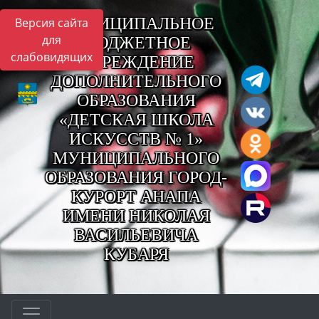
МУНИЦИПАЛЬНОЕ
Версия сайта
для
БЮДЖЕТНОЕ
слабовидящих
УЧРЕЖДЕНИЕ
ДОПОЛНИТЕЛЬНОГО
ОБРАЗОВАНИЯ
«ДЕТСКАЯ ШКОЛА
ИСКУССТВ № 1»
МУНИЦИПАЛЬНОГО
ОБРАЗОВАНИЯ ГОРОД-
КУРОРТ АНАПА
ИМЕНИ НИКОЛАЯ
ВАСИЛЬЕВИЧА
КУБАРЯ