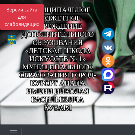
МУНИЦИПАЛЬНОЕ
Версия сайта
для
БЮДЖЕТНОЕ
слабовидящих
УЧРЕЖДЕНИЕ
ДОПОЛНИТЕЛЬНОГО
ОБРАЗОВАНИЯ
«ДЕТСКАЯ ШКОЛА
ИСКУССТВ № 1»
МУНИЦИПАЛЬНОГО
ОБРАЗОВАНИЯ ГОРОД-
КУРОРТ АНАПА
ИМЕНИ НИКОЛАЯ
ВАСИЛЬЕВИЧА
КУБАРЯ