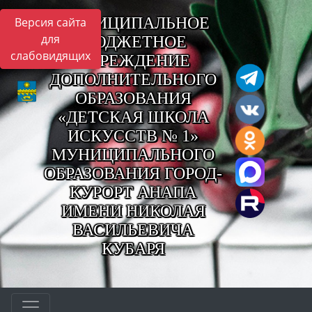
МУНИЦИПАЛЬНОЕ
Версия сайта
для
БЮДЖЕТНОЕ
слабовидящих
УЧРЕЖДЕНИЕ
ДОПОЛНИТЕЛЬНОГО
ОБРАЗОВАНИЯ
«ДЕТСКАЯ ШКОЛА
ИСКУССТВ № 1»
МУНИЦИПАЛЬНОГО
ОБРАЗОВАНИЯ ГОРОД-
КУРОРТ АНАПА
ИМЕНИ НИКОЛАЯ
ВАСИЛЬЕВИЧА
КУБАРЯ