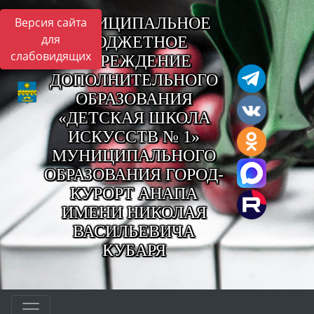
МУНИЦИПАЛЬНОЕ
Версия сайта
для
БЮДЖЕТНОЕ
слабовидящих
УЧРЕЖДЕНИЕ
ДОПОЛНИТЕЛЬНОГО
ОБРАЗОВАНИЯ
«ДЕТСКАЯ ШКОЛА
ИСКУССТВ № 1»
МУНИЦИПАЛЬНОГО
ОБРАЗОВАНИЯ ГОРОД-
КУРОРТ АНАПА
ИМЕНИ НИКОЛАЯ
ВАСИЛЬЕВИЧА
КУБАРЯ