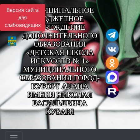
МУНИЦИПАЛЬНОЕ
Версия сайта
для
БЮДЖЕТНОЕ
слабовидящих
УЧРЕЖДЕНИЕ
ДОПОЛНИТЕЛЬНОГО
ОБРАЗОВАНИЯ
«ДЕТСКАЯ ШКОЛА
ИСКУССТВ № 1»
МУНИЦИПАЛЬНОГО
ОБРАЗОВАНИЯ ГОРОД-
КУРОРТ АНАПА
ИМЕНИ НИКОЛАЯ
ВАСИЛЬЕВИЧА
КУБАРЯ