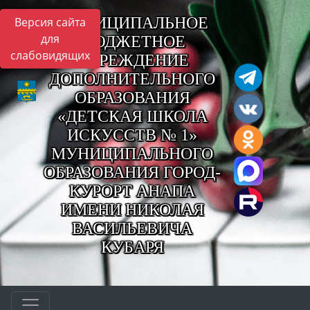
МУНИЦИПАЛЬНОЕ
Версия сайта
для
БЮДЖЕТНОЕ
слабовидящих
УЧРЕЖДЕНИЕ
ДОПОЛНИТЕЛЬНОГО
ОБРАЗОВАНИЯ
«ДЕТСКАЯ ШКОЛА
ИСКУССТВ № 1»
МУНИЦИПАЛЬНОГО
ОБРАЗОВАНИЯ ГОРОД-
КУРОРТ АНАПА
ИМЕНИ НИКОЛАЯ
ВАСИЛЬЕВИЧА
КУБАРЯ