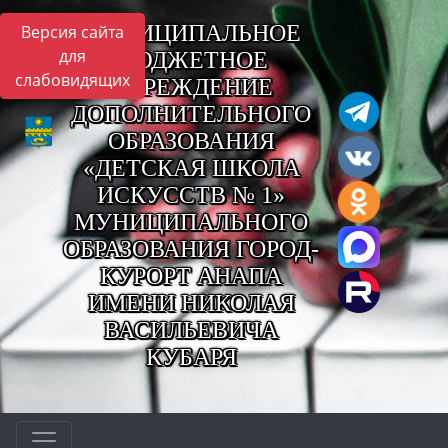
МУНИЦИПАЛЬНОЕ
Версия сайта
для
БЮДЖЕТНОЕ
слабовидящих
УЧРЕЖДЕНИЕ
ДОПОЛНИТЕЛЬНОГО
ОБРАЗОВАНИЯ
«ДЕТСКАЯ ШКОЛА
ИСКУССТВ № 1»
МУНИЦИПАЛЬНОГО
ОБРАЗОВАНИЯ ГОРОД-
КУРОРТ АНАПА
ИМЕНИ НИКОЛАЯ
ВАСИЛЬЕВИЧА
КУБАРЯ