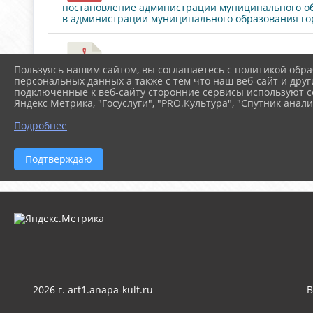
постановление администрации муниципального обр
в администрации муниципального образования горо
Распоряжение администрации муниципаль
Пользуясь нашим сайтом, вы соглашаетесь с политикой обра
персональных данных а также с тем что наш веб-сайт и друг
администрации муниципального образования город
подключенные к веб-сайту сторонние сервисы используют co
реализации мероприятий, направленных на профи
Яндекс Метрика, "Госуслуги", "PRO.Культура", "Спутник анали
администрации муниципального образования город
Подробнее
Скачать все
Подтверждаю
2026 г. art1.anapa-kult.ru
В