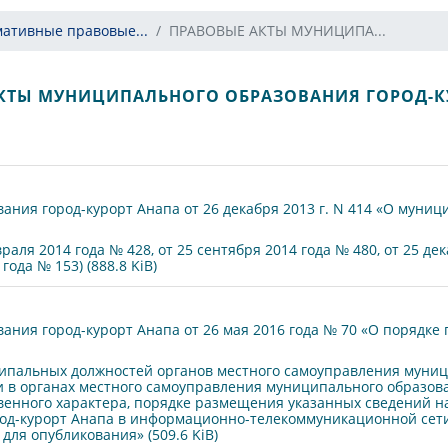
мативные правовые...
ПРАВОВЫЕ АКТЫ МУНИЦИПА...
КТЫ МУНИЦИПАЛЬНОГО ОБРАЗОВАНИЯ ГОРОД-К
ния город-курорт Анапа от 26 декабря 2013 г. N 414 «О муни
аля 2014 года № 428, от 25 сентября 2014 года № 480, от 25 дек
года № 153) (888.8 KiB)
ния город-курорт Анапа от 26 мая 2016 года № 70 «О порядке
альных должностей органов местного самоуправления муници
 органах местного самоуправления муниципального образовани
твенного характера, порядке размещения указанных сведений н
од-курорт Анапа в информационно-телекоммуникационной сети
ля опубликования» (509.6 KiB)