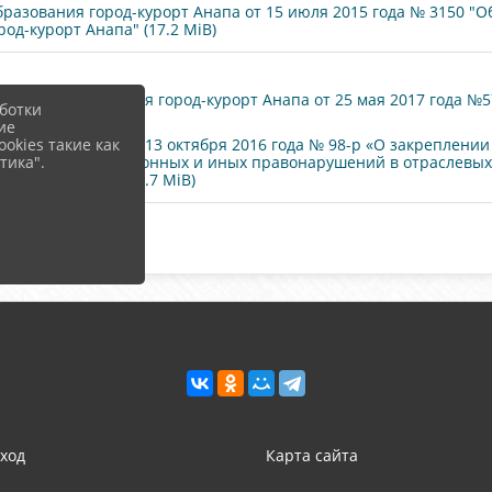
азования город-курорт Анапа от 15 июля 2015 года № 3150 "
д-курорт Анапа" (17.2 MiB)
ного образования город-курорт Анапа от 25 мая 2017 года №
ботки
ие
-курорт Анапа от 13 октября 2016 года № 98-р «О закреплении
okies такие как
лактику коррупционных и иных правонарушений в отраслевых 
тика".
-курорт Анапа» (1.7 MiB)
ход
Карта сайта