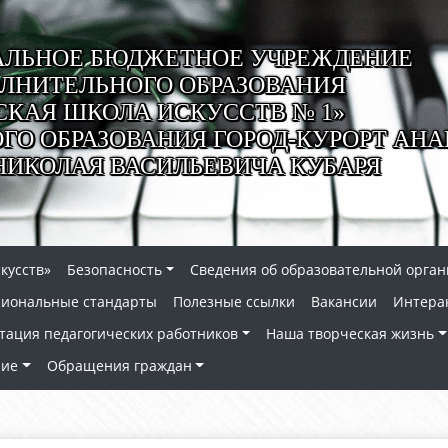
ЛЬНОЕ БЮДЖЕТНОЕ УЧРЕЖДЕНИЕ
ЛНИТЕЛЬНОГО ОБРАЗОВАНИЯ
СКАЯ ШКОЛА ИСКУССТВ № 1»
О ОБРАЗОВАНИЯ ГОРОД-КУРОРТ АНА
НИКОЛАЯ ВАСИЛЬЕВИЧА КУБАРЯ
кусств»
Безопасность
Сведения об образовательной орга
сиональные стандарты
Полезные ссылки
Вакансии
Интера
тация педагогических работников
Наша творческая жизнь
ние
Обращения граждан