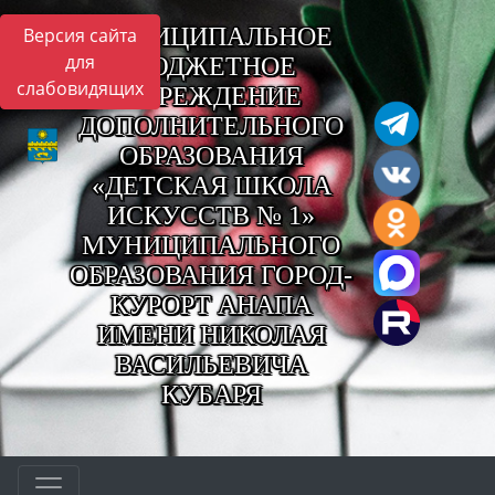
МУНИЦИПАЛЬНОЕ
Версия сайта
для
БЮДЖЕТНОЕ
слабовидящих
УЧРЕЖДЕНИЕ
ДОПОЛНИТЕЛЬНОГО
ОБРАЗОВАНИЯ
«ДЕТСКАЯ ШКОЛА
ИСКУССТВ № 1»
МУНИЦИПАЛЬНОГО
ОБРАЗОВАНИЯ ГОРОД-
КУРОРТ АНАПА
ИМЕНИ НИКОЛАЯ
ВАСИЛЬЕВИЧА
КУБАРЯ