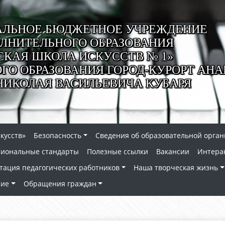
ЛЬНОЕ БЮДЖЕТНОЕ УЧРЕЖДЕНИЕ
ЛНИТЕЛЬНОГО ОБРАЗОВАНИЯ
СКАЯ ШКОЛА ИСКУССТВ № 1»
О ОБРАЗОВАНИЯ ГОРОД-КУРОРТ АНА
НИКОЛАЯ ВАСИЛЬЕВИЧА КУБАРЯ
кусств»
Безопасность
Сведения об образовательной орга
сиональные стандарты
Полезные ссылки
Вакансии
Интера
тация педагогических работников
Наша творческая жизнь
ние
Обращения граждан