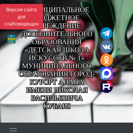
МУНИЦИПАЛЬНОЕ
Версия сайта
для
БЮДЖЕТНОЕ
слабовидящих
УЧРЕЖДЕНИЕ
ДОПОЛНИТЕЛЬНОГО
ОБРАЗОВАНИЯ
«ДЕТСКАЯ ШКОЛА
ИСКУССТВ № 1»
МУНИЦИПАЛЬНОГО
ОБРАЗОВАНИЯ ГОРОД-
КУРОРТ АНАПА
ИМЕНИ НИКОЛАЯ
ВАСИЛЬЕВИЧА
КУБАРЯ