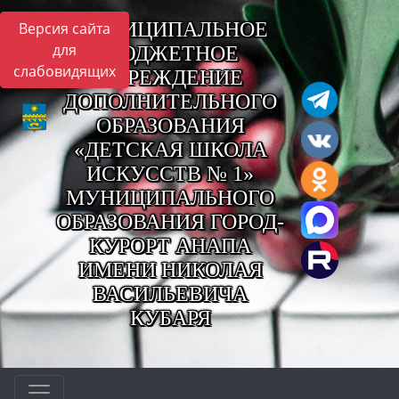
МУНИЦИПАЛЬНОЕ
Версия сайта
для
БЮДЖЕТНОЕ
слабовидящих
УЧРЕЖДЕНИЕ
ДОПОЛНИТЕЛЬНОГО
ОБРАЗОВАНИЯ
«ДЕТСКАЯ ШКОЛА
ИСКУССТВ № 1»
МУНИЦИПАЛЬНОГО
ОБРАЗОВАНИЯ ГОРОД-
КУРОРТ АНАПА
ИМЕНИ НИКОЛАЯ
ВАСИЛЬЕВИЧА
КУБАРЯ