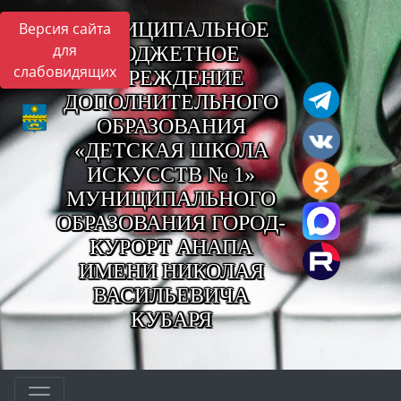
МУНИЦИПАЛЬНОЕ
Версия сайта
для
БЮДЖЕТНОЕ
слабовидящих
УЧРЕЖДЕНИЕ
ДОПОЛНИТЕЛЬНОГО
ОБРАЗОВАНИЯ
«ДЕТСКАЯ ШКОЛА
ИСКУССТВ № 1»
МУНИЦИПАЛЬНОГО
ОБРАЗОВАНИЯ ГОРОД-
КУРОРТ АНАПА
ИМЕНИ НИКОЛАЯ
ВАСИЛЬЕВИЧА
КУБАРЯ